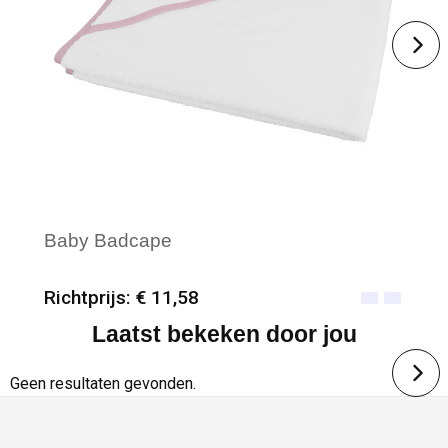
Baby Badcape
Richtprijs: € 11,58
Laatst bekeken door jou
Minimale afname: 25
Merk: Kariban
Geen resultaten gevonden.