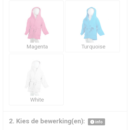
Waterdichte tassen
Haarbanden & Polsbandjes
Accessoires voor Headwear
Magenta
Turquoise
White
2. Kies de bewerking(en):
info