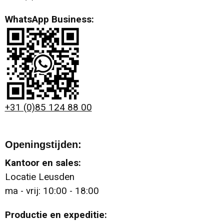
Overalls & Bretelbroeken
Washandjes
Papieren tassen
Mutsen & Beanies
WhatsApp Business:
Reflecterende kleding
Ovenwanten & Pannenlappen
Reistassen
Sport Mutsen
Regenkleding
Sublimatie handdoeken
Rugzakken & Rugtassen
Werk Mutsen
Ondergoed & Nachtkleding
Badslippers
Schoenentassen
Bivakmuts
+31 (0)85 124 88 00
Peuter- & Babykleding
Schoudertassen
Custom Made Muts
Openingstijden:
Zwemkleding
Sporttassen
Zonnekleppen en sunvisors
Kantoor en sales:
Accessoires
Strandtassen
Bandana's
Locatie Leusden
ma - vrij: 10:00 - 18:00
Toilettassen
Custom Made Bandana
Productie en expeditie: