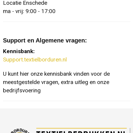
Waterdichte tassen
Haarbanden & Polsbandjes
Locatie Enschede
ma - vrij: 9:00 - 17:00
Accessoires voor Headwear
Support en Algemene vragen:
Kennisbank:
Support.textielborduren.nl
U kunt hier onze kennisbank vinden voor de
meestgestelde vragen, extra uitleg en onze
bedrijfsvoering