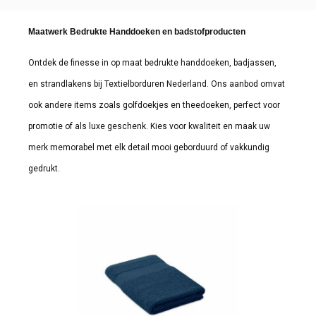
Softshell
Theedoeken & Keukendoeken
Heuptassen & Beltbags
Army caps
Sportnekwarmers
Nieuwsbrief
Maatwerk Bedrukte Handdoeken en badstofproducten
Jassen
Badjassen
Jute tassen
Sport Caps
Galerij
Ontdek de finesse in op maat bedrukte handdoeken, badjassen,
Bodywarmers
Surfponcho's
Katoenen Draagtassen & Totebags
Kindercaps en kindermutsen
en strandlakens bij Textielborduren Nederland. Ons aanbod omvat
ook andere items zoals golfdoekjes en theedoeken, perfect voor
Blazers & Colberts
Custom Made Handdoek
Kledingtassen
Winter caps
promotie of als luxe geschenk. Kies voor kwaliteit en maak uw
merk memorabel met elk detail mooi geborduurd of vakkundig
Gilets & Hesjes
Tafelkleden en servetten
Koeltassen en Koelboxen
Werk Caps
gedrukt.
Horeca Keuken kleding
Wellness
Koffers en Trolleys
Custom Made Pet
Broeken & Shorts
Omslagdoeken
Laptoptassen & Laptophoezen
Hoeden en hats
Rokken & Jurken
Baby- & Kinder badstof
Non Woven tassen
Bucket Hats
Leggings
Badmatten
Opbergtassen
Custom Made Hat