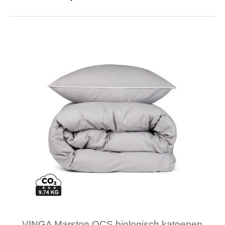
Minimale afname: 6
Merk: The One Towelling
VINGA Marston OCS biologisch katoenen