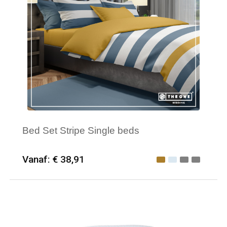
Waterdichte tassen
Haarbanden & Polsbandjes
Accessoires voor Headwear
Bed Set Stripe Single beds
Vanaf: € 38,91
Minimale afname: 6
Merk: The One Towelling