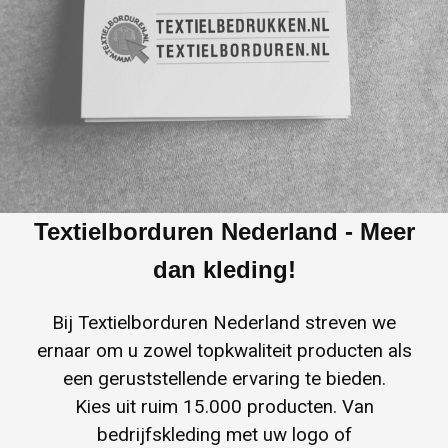
Softshell
Theedoeken & Keukendoeken
Heuptassen & Beltbags
Army caps
Sportnekwarmers
Nieuwsbrief
Jassen
Badjassen
Jute tassen
Sport Caps
Galerij
Bodywarmers
Surfponcho's
Katoenen Draagtassen & Totebags
Kindercaps en kindermutsen
Blazers & Colberts
Custom Made Handdoek
Kledingtassen
Winter caps
Gilets & Hesjes
Tafelkleden en servetten
Koeltassen en Koelboxen
Werk Caps
Textielborduren Nederland - Meer
Horeca Keuken kleding
Wellness
Koffers en Trolleys
Custom Made Pet
dan kleding!
Broeken & Shorts
Omslagdoeken
Laptoptassen & Laptophoezen
Hoeden en hats
Bij Textielborduren Nederland streven we
ernaar om u zowel topkwaliteit producten als
Rokken & Jurken
Baby- & Kinder badstof
Non Woven tassen
Bucket Hats
een geruststellende ervaring te bieden.
Kies uit ruim 15.000 producten. Van
Leggings
Badmatten
Opbergtassen
Custom Made Hat
bedrijfskleding met uw logo of