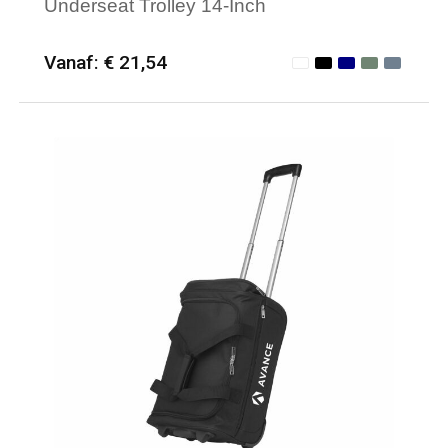
Underseat Trolley 14-Inch
Vanaf: € 21,54
Minimale afname: 6
Merk: Textielborduren Nederland