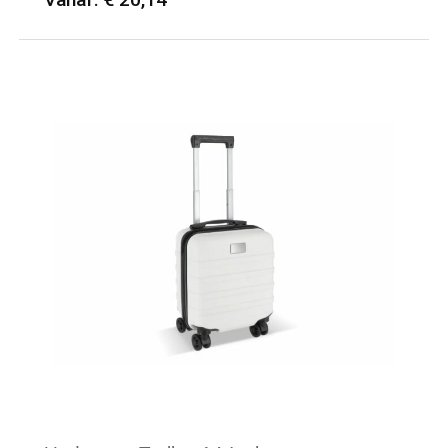
Minimale afname: 12
Merk: Kimood