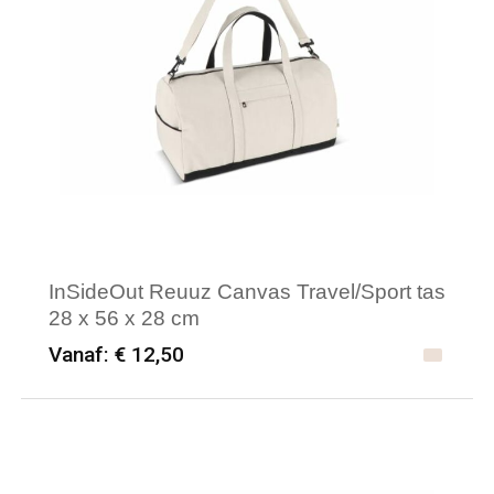
Waterdichte tassen
Haarbanden & Polsbandjes
Accessoires voor Headwear
InSideOut Reuuz Canvas Travel/Sport tas
28 x 56 x 28 cm
Vanaf: € 12,50
Minimale afname: 6
Merk: InSideOut