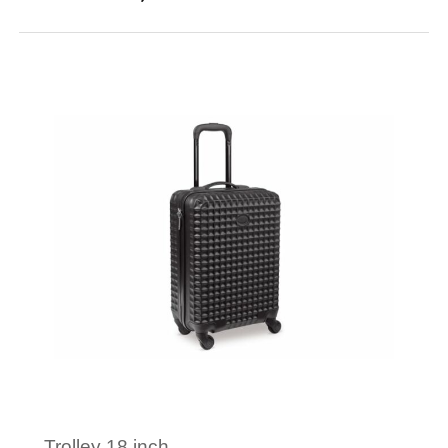
Minimale afname: 6
Merk: Kimood
Trolley 18 inch