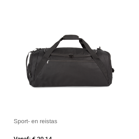
Merk: InSideOut
Sport- en reistas
Vanaf: € 20,14