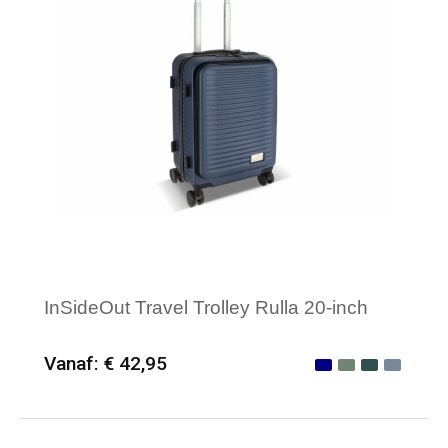
InSideOut Travel Trolley Rulla 20-inch
Vanaf: € 42,95
Minimale afname: 6
Merk: InSideOut