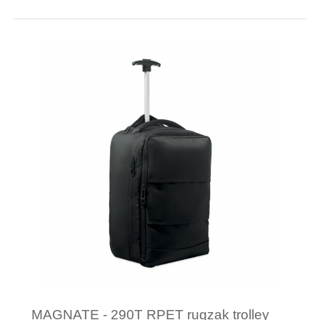
Minimale afname: 6
Merk: Textielborduren Nederland
MAGNATE - 290T RPET rugzak trolley