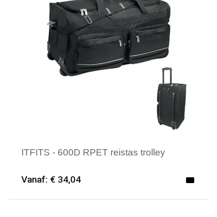
ITFITS - 600D RPET reistas trolley
Vanaf: € 34,04
Minimale afname: 6
Merk: Textielborduren Nederland