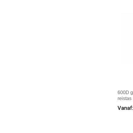
600D g
reistas
Vanaf:
Min
Mer