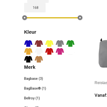
Kleur
Merk
Bagbase
(3)
Reista
BagBase®
(1)
Vanaf:
Bellroy
(1)
Min