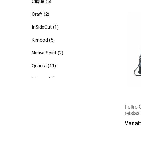
Clique
(5)
Mer
Craft
(2)
InSideOut
(1)
Kimood
(5)
Native Spirit
(2)
Quadra
(11)
Shugon
(6)
Stormtech
(1)
Swiss Peak
(1)
Feltro
reistas
Textielborduren Nederland
(24)
Vanaf:
Timberland
(1)
Min