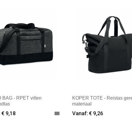
k: Textielborduren Nederland
Merk: WK. Designed To Wo
 BAG - RPET vilten
KOPER TOTE - Reistas ger
dtas
materiaal
 € 9,18
Vanaf: € 9,26
imale afname: 12
Minimale afname: 12