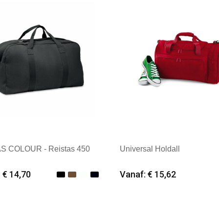
S COLOUR - Reistas 450
Universal Holdall
 € 14,70
Vanaf: € 15,62
imale afname: 6
Minimale afname: 12
k: Textielborduren Nederland
Merk: Quadra