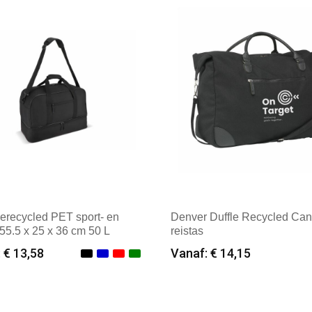
erecycled PET sport- en
Denver Duffle Recycled Ca
 55.5 x 25 x 36 cm 50 L
reistas
 € 13,58
Vanaf: € 14,15
imale afname: 6
Minimale afname: 6
k: Textielborduren Nederland
Merk: Textielborduren Ned