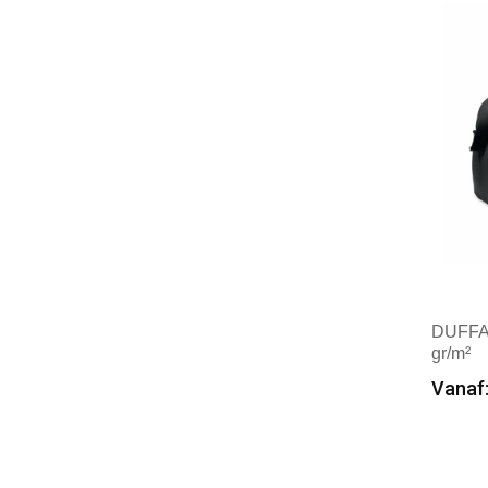
DUFFA
gr/m²
Vanaf:
Min
Mer