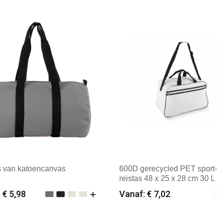
s van katoencanvas
600D gerecycled PET sport-
reistas 48 x 25 x 28 cm 30 L
 € 5,98
Vanaf: € 7,02
imale afname: 25
Minimale afname: 12