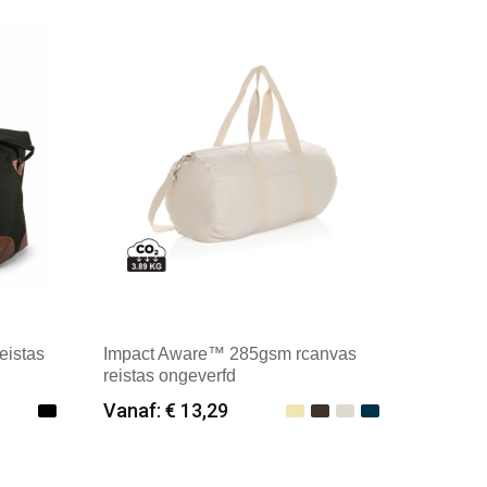
erland
Merk: Textielborduren Nederland
eistas
Impact Aware™ 285gsm rcanvas
reistas ongeverfd
Vanaf: € 13,29
Minimale afname: 6
erland
Merk: XD Collection