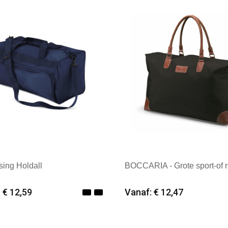
k: Textielborduren Nederland
Merk: Textielborduren Ned
sing Holdall
BOCCARIA - Grote sport-of r
 € 12,59
Vanaf: € 12,47
imale afname: 12
Minimale afname: 6
k: Quadra
Merk: Textielborduren Ned