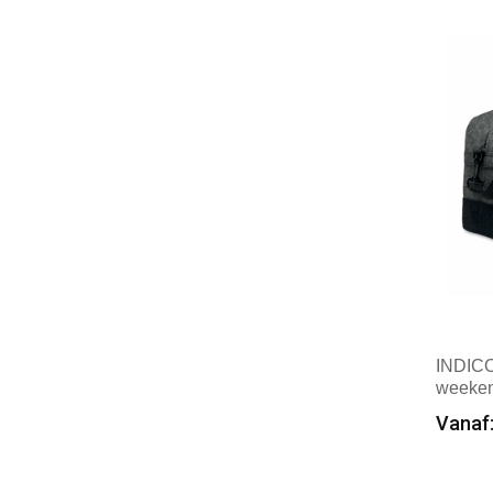
Vinga
(7)
Mer
WK. Designed To Work
(2)
XD Collection
(5)
XD Design
(1)
XD Xclusive
(3)
INDICO
weeken
Vanaf:
Min