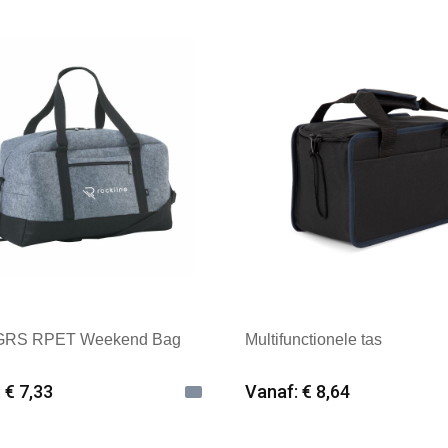
k: Kimood
Merk: Textielborduren Ned
 GRS RPET Weekend Bag
Multifunctionele tas
 € 7,33
Vanaf: € 8,64
imale afname: 12
Minimale afname: 25