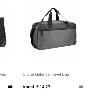
nvas
Clique Melange Travel Bag
Vanaf: € 14,27
Minimale afname: 12
erland
Merk: Clique