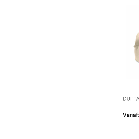
DUFFAS
Vanaf:
Min
Mer