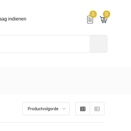
0
0
aag indienen