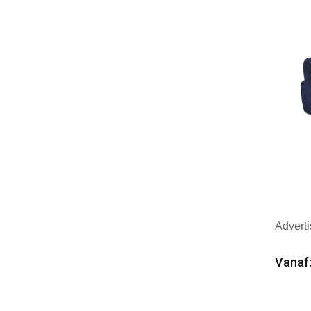
Mer
Adverti
Vanaf:
Min
Mer