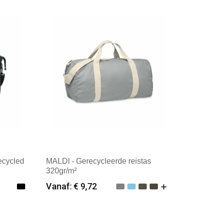
rk
Merk: InSideOut
ecycled
MALDI - Gerecycleerde reistas
320gr/m²
Vanaf: € 9,72
Minimale afname: 12