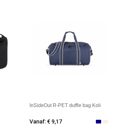
erland
Merk: Kimood
InSideOut R-PET duffle bag Koli
Vanaf: € 9,17
Minimale afname: 12