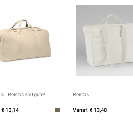
 - Reistas 450 gr/m²
Reistas
 € 13,14
Vanaf: € 13,48
imale afname: 6
Minimale afname: 12
k: Textielborduren Nederland
Merk: BagBase®