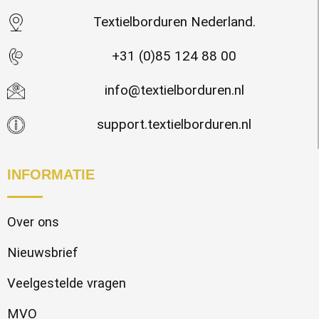
Waterdichte tassen
Haarbanden & Polsbandjes
Textielborduren Nederland.
Accessoires voor Headwear
+31 (0)85 124 88 00
info@textielborduren.nl
support.textielborduren.nl
INFORMATIE
Over ons
Nieuwsbrief
Veelgestelde vragen
MVO