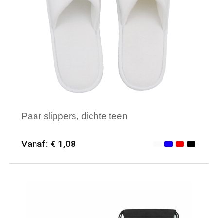
Waterdichte tassen
Haarbanden & Polsbandjes
Accessoires voor Headwear
Paar slippers, dichte teen
Vanaf: € 1,08
Minimale afname: 100
Merk: Textielborduren Nederland