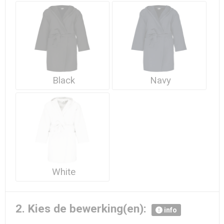
Waterdichte tassen
Haarbanden & Polsbandjes
Accessoires voor Headwear
Black
Navy
White
2. Kies de bewerking(en):
info