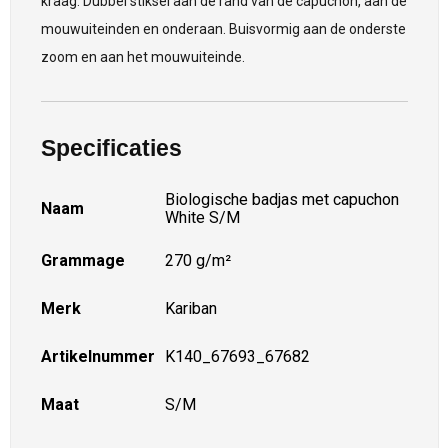
kraag. Dubbel stiksel aan de rand van de capuchon, aan de
mouwuiteinden en onderaan. Buisvormig aan de onderste
zoom en aan het mouwuiteinde.
Specificaties
Biologische badjas met capuchon
Naam
White S/M
Grammage
270 g/m²
Merk
Kariban
Artikelnummer
K140_67693_67682
Maat
S/M