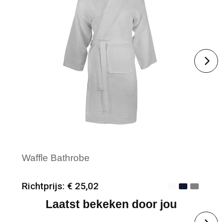
Waffle Bathrobe
Richtprijs: € 25,02
Laatst bekeken door jou
Minimale afname: 12
Merk: The One Towelling