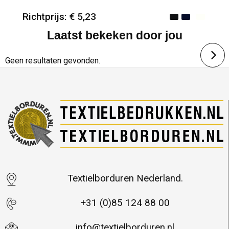
Richtprijs: € 5,23
Laatst bekeken door jou
Minimale afname: 25
Merk: Beechfield
Geen resultaten gevonden.
Textielborduren Nederland.
+31 (0)85 124 88 00
info@textielborduren.nl