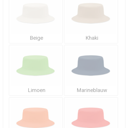
Waterdichte tassen
Haarbanden & Polsbandjes
Accessoires voor Headwear
Beige
Khaki
Limoen
Marineblauw