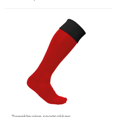
Minimale afname: 25
Merk: PROACT®
Tweekleurige sportsokken