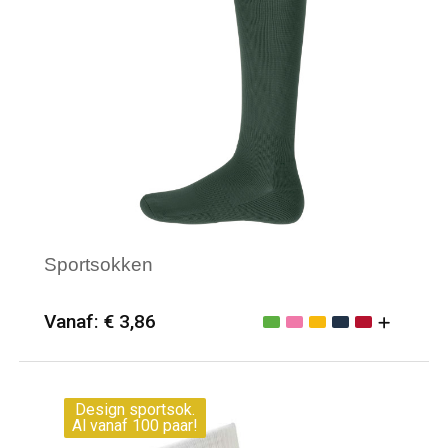
Waterdichte tassen
Haarbanden & Polsbandjes
Accessoires voor Headwear
Sportsokken
Vanaf: € 3,86
Minimale afname: 25
Merk: PROACT®
Design sportsok.
Al vanaf 100 paar!