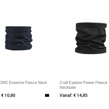
k: Beechfield
Merk: Beechfield
CORE Essence Fleece Neck
Craft Explore Power Fleece
Necktube
 € 10,80
Vanaf: € 14,85
imale afname: 25
Minimale afname: 12