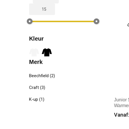
Kleur
Merk
Beechfield
(2)
Craft
(3)
K-up
(1)
Junior 
Warme
Vanaf:
Min