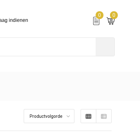
0
0
aag indienen