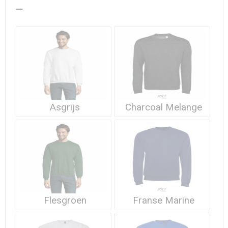
Waterdichte tassen
Haarbanden & Polsbandjes
Accessoires voor Headwear
Asgrijs
Charcoal Melange
Flesgroen
Franse Marine