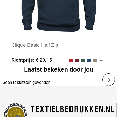
Clique Basic Half Zip
Richtprijs: € 20,15
Laatst bekeken door jou
Minimale afname: 12
Merk: Clique
Geen resultaten gevonden.