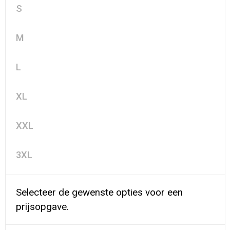
S
M
L
XL
XXL
3XL
Selecteer de gewenste opties voor een
prijsopgave.