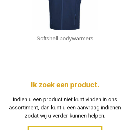
Overalls & Bretelbroeken
Washandjes
Papieren tassen
Mutsen & Beanies
Reflecterende kleding
Ovenwanten & Pannenlappen
Reistassen
Sport Mutsen
Softshell bodywarmers
Regenkleding
Sublimatie handdoeken
Rugzakken & Rugtassen
Werk Mutsen
Ondergoed & Nachtkleding
Badslippers
Schoenentassen
Bivakmuts
Peuter- & Babykleding
Schoudertassen
Custom Made Muts
Ik zoek een product.
Zwemkleding
Sporttassen
Zonnekleppen en sunvisors
Indien u een product niet kunt vinden in ons
Accessoires
Strandtassen
Bandana's
assortiment, dan kunt u een aanvraag indienen
zodat wij u verder kunnen helpen.
Toilettassen
Custom Made Bandana