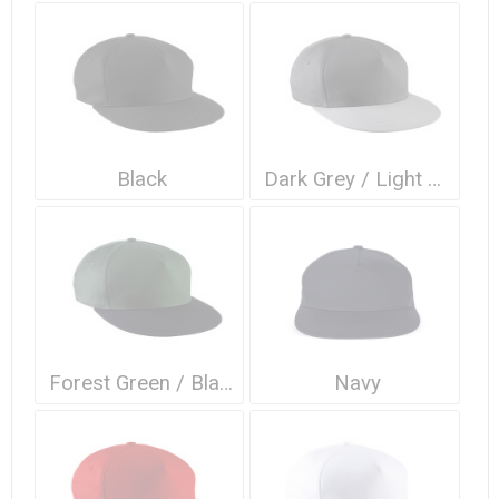
Waterdichte tassen
Haarbanden & Polsbandjes
Accessoires voor Headwear
Black
Dark Grey / Light Grey
Forest Green / Black
Navy