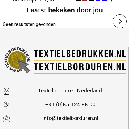
Laatst bekeken door jou
Minimale afname: 25
Merk: Classics
Geen resultaten gevonden.
Textielborduren Nederland.
+31 (0)85 124 88 00
info@textielborduren.nl