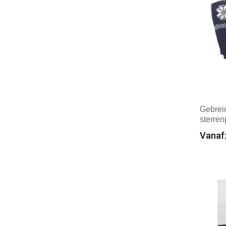
Gebreid
sterren
Vanaf:
Min
Mer