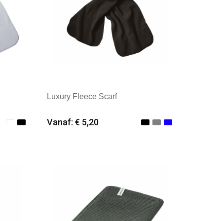
Luxury Fleece Scarf
Vanaf: € 5,20
Minimale afname: 25
erland
Merk: Kingcap