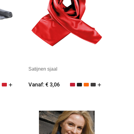
Satijnen sjaal
Vanaf: € 3,06
Minimale afname: 25
erland
Merk: Kariban