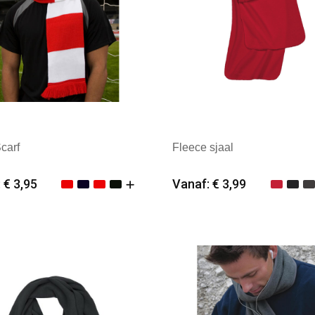
carf
Fleece sjaal
 € 3,95
Vanaf: € 3,99
imale afname: 25
Minimale afname: 25
k: Result Winter Essentials
Merk: K-up