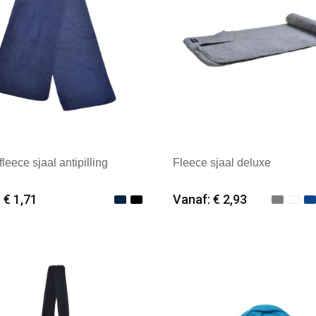
leece sjaal antipilling
Fleece sjaal deluxe
 € 1,71
Vanaf: € 2,93
imale afname: 50
Minimale afname: 50
k: Textielborduren Nederland
Merk: Textielborduren Ned