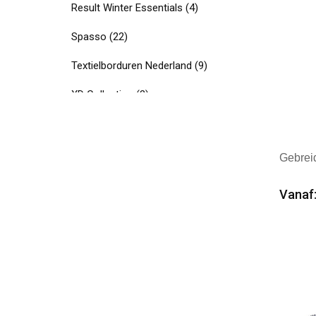
Result Winter Essentials
(4)
Spasso
(22)
Textielborduren Nederland
(9)
XD Collection
(2)
Gebrei
Vanaf:
Min
Mer