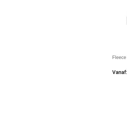
Fleece
Vanaf:
Min
Mer