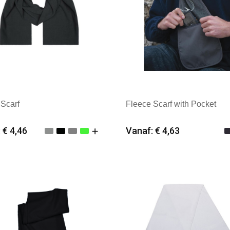
 Scarf
Fleece Scarf with Pocket
 € 4,46
Vanaf: € 4,63
imale afname: 25
Minimale afname: 25
k: Daiber
Merk: Result Winter Essent