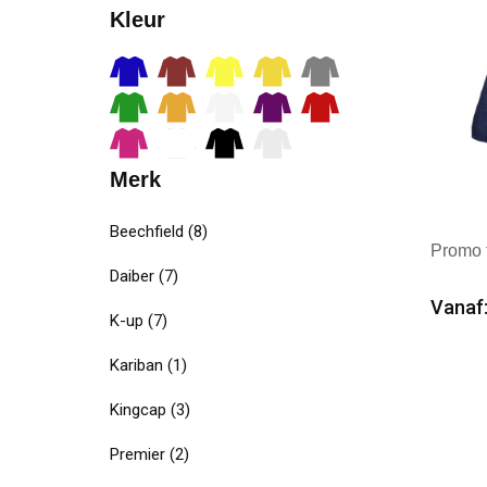
Kleur
Merk
Beechfield
(8)
Promo f
Daiber
(7)
Vanaf:
K-up
(7)
Min
Kariban
(1)
Mer
Kingcap
(3)
Premier
(2)