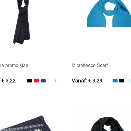
de promo sjaal
Microfleece Scarf
 € 3,22
Vanaf: € 3,29
imale afname: 25
Minimale afname: 25
k: Textielborduren Nederland
Merk: Daiber