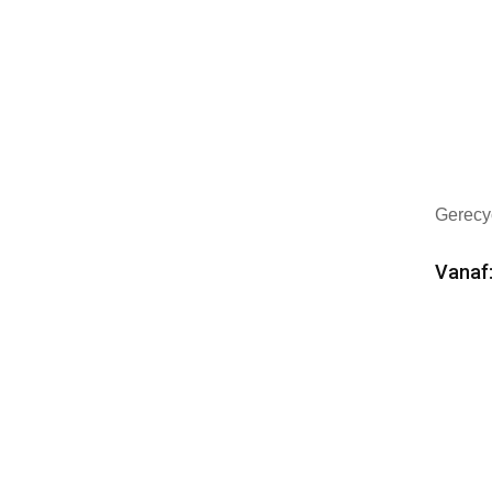
Gerecy
Vanaf:
Min
Mer