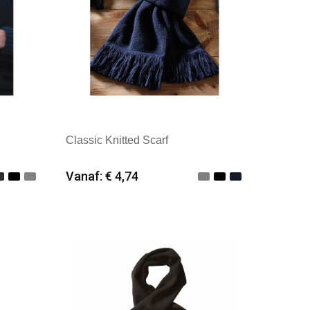
Classic Knitted Scarf
Vanaf: € 4,74
Minimale afname: 25
ials
Merk: Beechfield