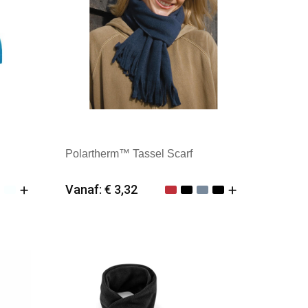
Polartherm™ Tassel Scarf
Vanaf: € 3,32
Minimale afname: 25
Merk: Result Winter Essentials