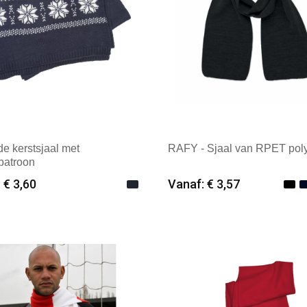
e kerstsjaal met
RAFY - Sjaal van RPET poly
patroon
 € 3,60
Vanaf: € 3,57
imale afname: 25
Minimale afname: 25
k: K-up
Merk: Textielborduren Ned