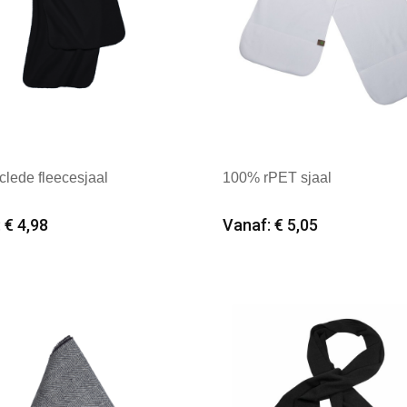
clede fleecesjaal
100% rPET sjaal
 € 4,98
Vanaf: € 5,05
imale afname: 25
Minimale afname: 25
k: K-up
Merk: Textielborduren Ned