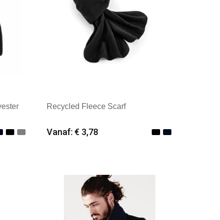
ester
Recycled Fleece Scarf
Vanaf: € 3,78
Minimale afname: 25
erland
Merk: Beechfield