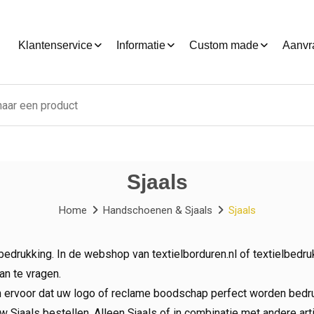
Klantenservice
Informatie
Custom made
Aanvr
Sjaals
Home
Handschoenen & Sjaals
Sjaals
edrukking. In de webshop van textielborduren.nl of textielbedruk
an te vragen.
 ervoor dat uw logo of reclame boodschap perfect worden bedruk
 Sjaals bestellen. Alleen Sjaals of in combinatie met andere arti