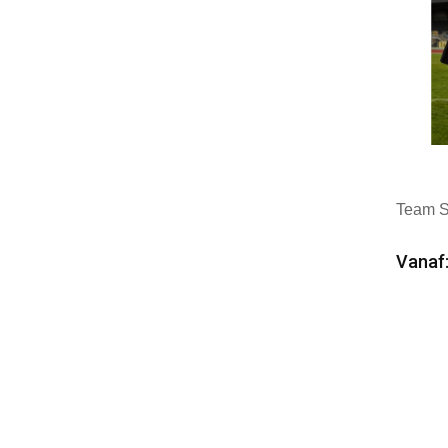
Team S
Vanaf:
Min
Mer