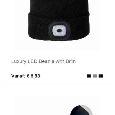
Waterdichte tassen
Haarbanden & Polsbandjes
Accessoires voor Headwear
Luxury LED Beanie with Brim
Vanaf: € 6,83
Minimale afname: 25
Merk: Kingcap