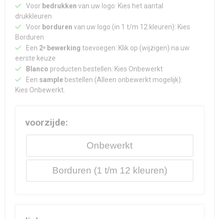
Waterdichte tassen
Haarbanden & Polsbandjes
Voor
bedrukken
van uw logo: Kies het aantal
drukkleuren
Voor
borduren
van uw logo (in 1 t/m 12 kleuren): Kies
Accessoires voor Headwear
Borduren
Een
2ᵉ bewerking
toevoegen: Klik op (wijzigen) na uw
eerste keuze
Blanco
producten bestellen: Kies Onbewerkt
Een
sample
bestellen (Alleen onbewerkt mogelijk):
Kies Onbewerkt.
voorzijde:
Onbewerkt
Borduren