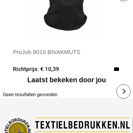
ProJob 9015 BIVAKMUTS
Richtprijs: € 10,39
Laatst bekeken door jou
Minimale afname: 50
Merk: ProJob
Geen resultaten gevonden.