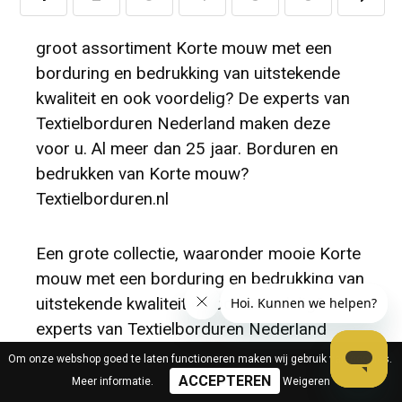
groot assortiment Korte mouw met een
borduring en bedrukking van uitstekende
kwaliteit en ook voordelig? De experts van
Textielborduren Nederland maken deze
voor u. Al meer dan 25 jaar. Borduren en
bedrukken van Korte mouw?
Textielborduren.nl
Een grote collectie, waaronder mooie Korte
mouw met een borduring en bedrukking van
uitstekende kwaliteit en ook voordelig? De
experts van Textielborduren Nederland
hebben deze voor u. Al meer dan 25 jaar
Om onze webshop goed te laten functioneren maken wij gebruik van cookies.
verzorgen wij daarnaast het borduren en
Meer informatie
.
Weigeren