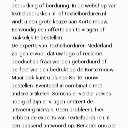
Softshell
Theedoeken & Keukendoeken
Heuptassen & Beltbags
Army caps
Sportnekwarmers
Nieuwsbrief
bedrukking of borduring. In de webshop van
textielbedrukken.nl of textielborduren.nl
Jassen
Badjassen
Jute tassen
Sport Caps
Galerij
vindt u een grote keuze aan Korte mouw.
Eenvoudig een offerte aan te vragen of
Bodywarmers
Surfponcho's
Katoenen Draagtassen & Totebags
Kindercaps en kindermutsen
makkelijk te bestellen.
De experts van Textielborduren Nederland
Blazers & Colberts
Custom Made Handdoek
Kledingtassen
Winter caps
zorgen ervoor dat uw logo of reclame
Gilets & Hesjes
Tafelkleden en servetten
Koeltassen en Koelboxen
Werk Caps
boodschap fraai worden geborduurd of
perfect worden bedrukt op de Korte mouw.
Horeca Keuken kleding
Wellness
Koffers en Trolleys
Custom Made Pet
Maar ook kunt u blanco Korte mouw
bestellen. Eventueel in combinatie met
Broeken & Shorts
Omslagdoeken
Laptoptassen & Laptophoezen
Hoeden en hats
andere artikelen. Soms is er verder advies
nodig of zijn er vragen omtrent de
Rokken & Jurken
Baby- & Kinder badstof
Non Woven tassen
Bucket Hats
uitvoering hiervan, Geen probleem, hier
hebben de experts van Textielborduren.nl
Leggings
Badmatten
Opbergtassen
Custom Made Hat
een passend antwoord op. Benader ons per