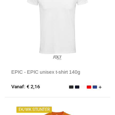
EPIC - EPIC unisex t-shirt 140g
Vanaf: € 2,16
Minimale afname: 25
Merk: Sol's
EK/WK STUNTER