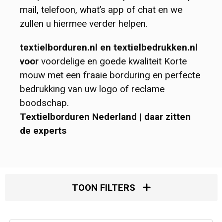
mail, telefoon, what’s app of chat en we
Overalls & Bretelbroeken
Washandjes
Papieren tassen
Mutsen & Beanies
zullen u hiermee verder helpen.
Reflecterende kleding
Ovenwanten & Pannenlappen
Reistassen
Sport Mutsen
textielborduren.nl en textielbedrukken.nl
voor
voordelige en goede kwaliteit Korte
Regenkleding
Sublimatie handdoeken
Rugzakken & Rugtassen
Werk Mutsen
mouw met een fraaie borduring en perfecte
bedrukking van uw logo of reclame
Ondergoed & Nachtkleding
Badslippers
Schoenentassen
Bivakmuts
boodschap.
Textielborduren Nederland | daar zitten
Peuter- & Babykleding
Schoudertassen
Custom Made Muts
de experts
Zwemkleding
Sporttassen
Zonnekleppen en sunvisors
Accessoires
Strandtassen
Bandana's
TOON FILTERS
Toilettassen
Custom Made Bandana