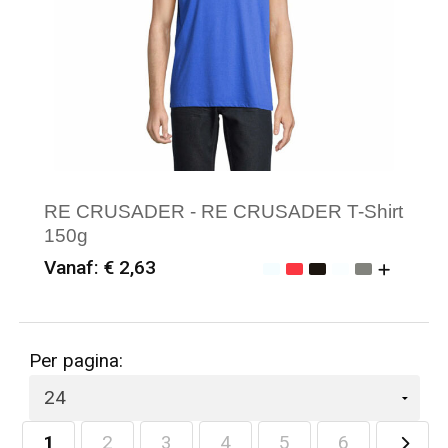
RE CRUSADER - RE CRUSADER T-Shirt
150g
Vanaf: € 2,63
Minimale afname: 25
Merk: Sol's
Per pagina:
1
2
3
4
5
6