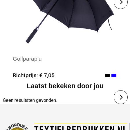
Golfparaplu
Richtprijs: € 7,05
Laatst bekeken door jou
Minimale afname: 100
Merk: Textielborduren Nederland
Geen resultaten gevonden.