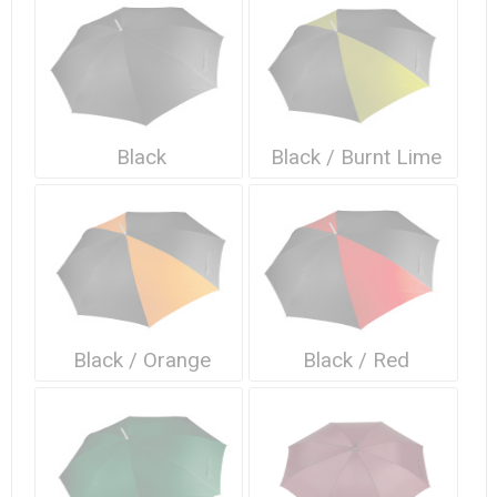
Waterdichte tassen
Haarbanden & Polsbandjes
Accessoires voor Headwear
Black
Black / Burnt Lime
Black / Orange
Black / Red