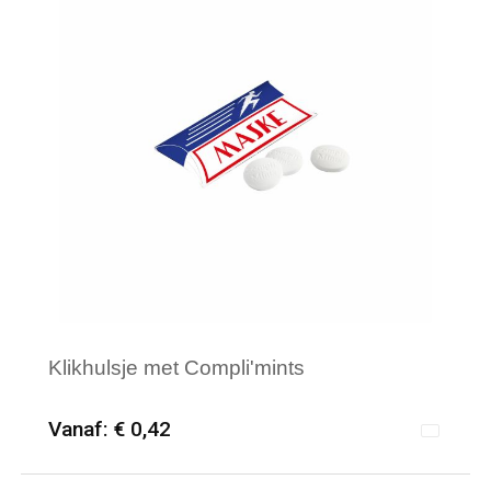
Waterdichte tassen
Haarbanden & Polsbandjes
Accessoires voor Headwear
Klikhulsje met Compli'mints
Vanaf: € 0,42
Minimale afname: 250