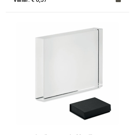
Minimale afname: 12
Merk: HQP - Schrijfwaren