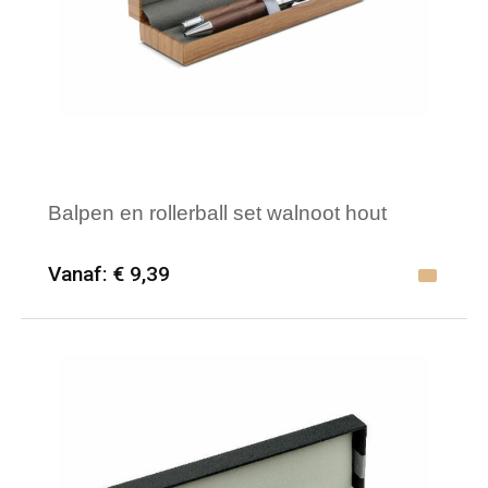
Balpen en rollerball set walnoot hout
Vanaf: € 9,39
Minimale afname: 12
Merk: HQP - Schrijfwaren