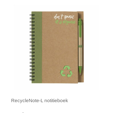
Merk: HQP - Mints
RecycleNote-L notitieboek