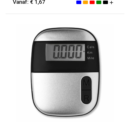
Vanaf: € 1,67
Minimale afname: 25
Merk: HQP - Kantoor