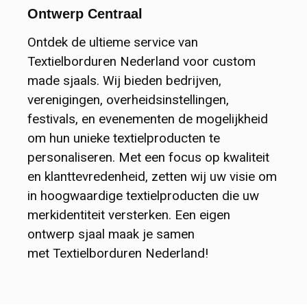
Softshell
Theedoeken & Keukendoeken
Heuptassen & Beltbags
Army caps
Sportnekwarmers
Nieuwsbrief
Ontwerp Centraal
Jassen
Badjassen
Jute tassen
Sport Caps
Galerij
Ontdek de ultieme service van
Textielborduren Nederland voor custom
Bodywarmers
Surfponcho's
Katoenen Draagtassen & Totebags
Kindercaps en kindermutsen
made sjaals. Wij bieden bedrijven,
verenigingen, overheidsinstellingen,
Blazers & Colberts
Custom Made Handdoek
Kledingtassen
Winter caps
festivals, en evenementen de mogelijkheid
om hun unieke textielproducten te
Gilets & Hesjes
Tafelkleden en servetten
Koeltassen en Koelboxen
Werk Caps
personaliseren. Met een focus op kwaliteit
en klanttevredenheid, zetten wij uw visie om
Horeca Keuken kleding
Wellness
Koffers en Trolleys
Custom Made Pet
in hoogwaardige textielproducten die uw
merkidentiteit versterken. Een eigen
Broeken & Shorts
Omslagdoeken
Laptoptassen & Laptophoezen
Hoeden en hats
ontwerp sjaal maak je samen
met Textielborduren Nederland!
Rokken & Jurken
Baby- & Kinder badstof
Non Woven tassen
Bucket Hats
Leggings
Badmatten
Opbergtassen
Custom Made Hat