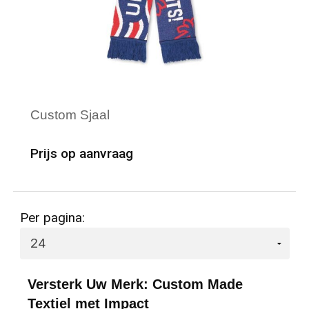
Waterdichte tassen
Haarbanden & Polsbandjes
Accessoires voor Headwear
Custom Sjaal
Prijs op aanvraag
Minimale afname: 50
Merk: Design Mutsen & Sjaals
Per pagina:
Versterk Uw Merk: Custom Made
Textiel met Impact