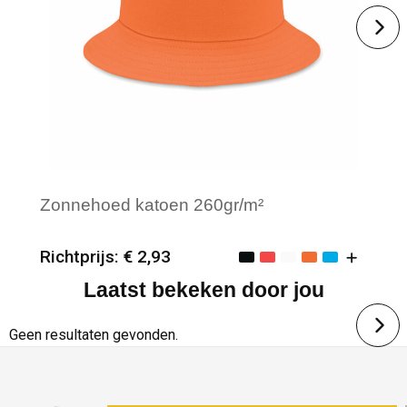
Zonnehoed katoen 260gr/m²
Richtprijs: € 2,93
Laatst bekeken door jou
Minimale afname: 25
Merk: Textielborduren Nederland
Geen resultaten gevonden.