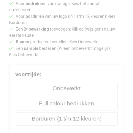
Waterdichte tassen
Haarbanden & Polsbandjes
Voor
bedrukken
van uw logo: Kies het aantal
drukkleuren
Voor
borduren
van uw logo (in 1 t/m 12 kleuren): Kies
Accessoires voor Headwear
Borduren
Een
2ᵉ bewerking
toevoegen: Klik op (wijzigen) na uw
eerste keuze
Blanco
producten bestellen: Kies Onbewerkt
Een
sample
bestellen (Alleen onbewerkt mogelijk):
Kies Onbewerkt.
voorzijde:
Onbewerkt
Full colour
Borduren