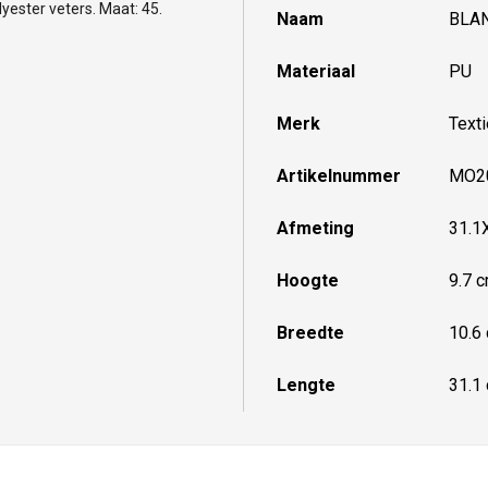
yester veters. Maat: 45.
Naam
BLAN
Materiaal
PU
Merk
Text
Artikelnummer
MO2
Afmeting
31.1
Hoogte
9.7 
Breedte
10.6
Lengte
31.1