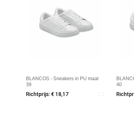
BLANCOS - Sneakers in PU maat
BLANCOS
39
40
Richtprijs: € 18,17
Richtpr
Minimale afname: 6
Mini
Merk: Textielborduren Nederland
Merk