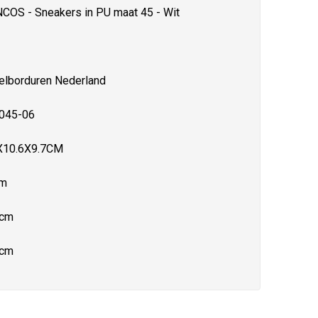
COS - Sneakers in PU maat 45 - Wit
ielborduren Nederland
045-06
X10.6X9.7CM
cm
 cm
 cm