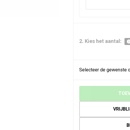
2. Kies het aantal:
Selecteer de gewenste o
TOEV
VRIJBL
B