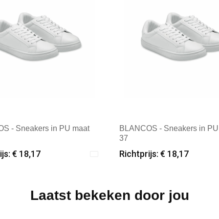
 - Sneakers in PU maat
BLANCOS - Sneakers in PU
37
ijs: € 18,17
Richtprijs: € 18,17
male afname: 6
Minimale afname: 6
: Textielborduren Nederland
Merk: Textielborduren Nede
Laatst bekeken door jou