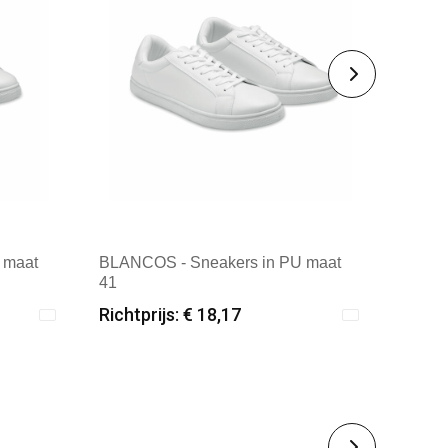
 maat
BLANCOS - Sneakers in PU maat
41
Richtprijs: € 18,17
Minimale afname: 6
rland
Merk: Textielborduren Nederland