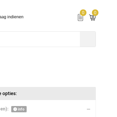
0
0
aag indienen
 opties:
en):
info