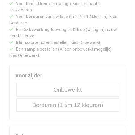
Waterdichte tassen
Haarbanden & Polsbandjes
Voor
bedrukken
van uw logo: Kies het aantal
drukkleuren
Voor
borduren
van uw logo (in 1 t/m 12 kleuren): Kies
Accessoires voor Headwear
Borduren
Een
2ᵉ bewerking
toevoegen: Klik op (wijzigen) na uw
eerste keuze
Blanco
producten bestellen: Kies Onbewerkt
Een
sample
bestellen (Alleen onbewerkt mogelijk):
Kies Onbewerkt.
voorzijde:
Onbewerkt
Borduren