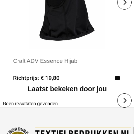
Craft ADV Essence Hijab
Richtprijs: € 19,80
Laatst bekeken door jou
Minimale afname: 12
Merk: Craft
Geen resultaten gevonden.