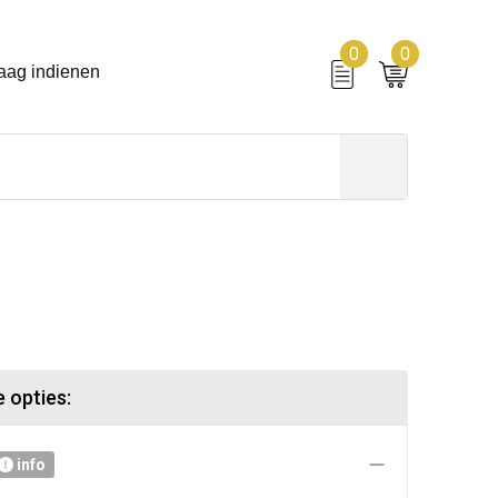
0
0
aag indienen
 opties:
info