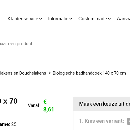
Klantenservice
Informatie
Custom made
Aanvr
lakens en Douchelakens
Biologische badhanddoek 140 x 70 cm
 x 70
€
Maak een keuze uit de
Vanaf:
8,61
1. Kies een variant:
name:
25