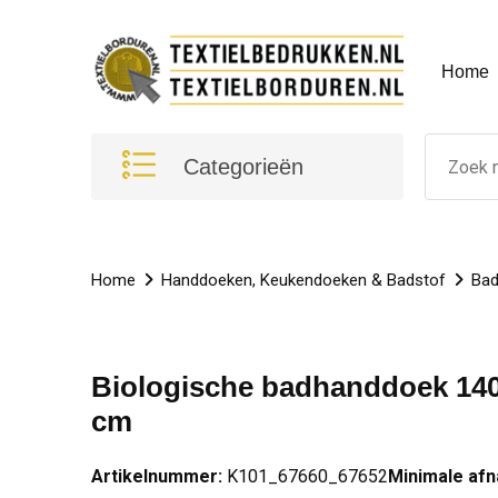
Home
Categorieën
Home
Handdoeken, Keukendoeken & Badstof
Bad
Biologische badhanddoek 140
cm
Artikelnummer:
K101_67660_67652
Minimale af