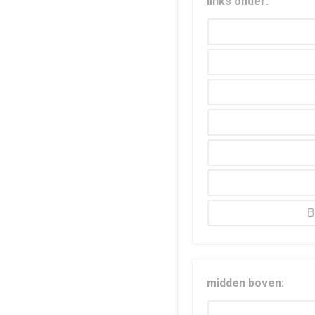
links onder:
B
midden boven: