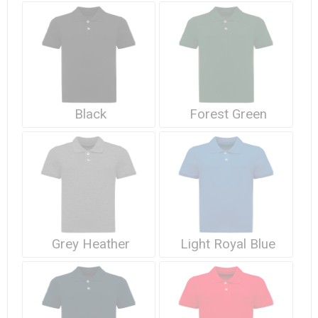
Waterdichte tassen
Haarbanden & Polsbandjes
Accessoires voor Headwear
Black
Forest Green
Grey Heather
Light Royal Blue