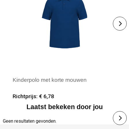
Kinderpolo met korte mouwen
Richtprijs: € 6,78
Laatst bekeken door jou
Minimale afname: 25
Merk: Kariban
Geen resultaten gevonden.