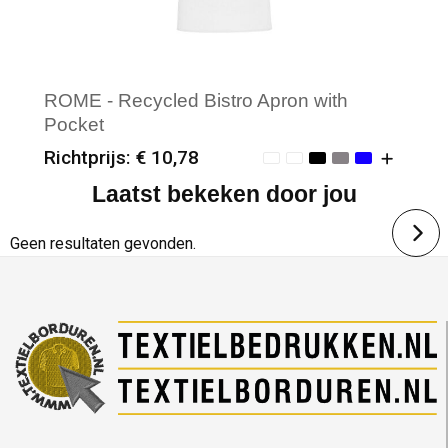
ROME - Recycled Bistro Apron with
Pocket
Richtprijs: € 10,78
Laatst bekeken door jou
Minimale afname: 25
Merk: SG Accessories - BISTRO
Geen resultaten gevonden.