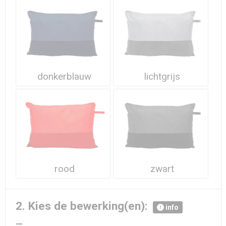
Waterdichte tassen
Haarbanden & Polsbandjes
Accessoires voor Headwear
donkerblauw
lichtgrijs
rood
zwart
2. Kies de bewerking(en):
info