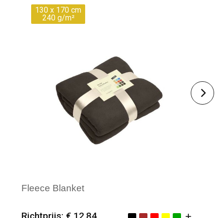
130 x 170 cm
240 g/m²
Fleece Blanket
Richtprijs: € 12,84