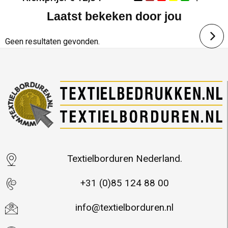
Laatst bekeken door jou
Minimale afname: 25
Merk: Daiber
Geen resultaten gevonden.
Textielborduren Nederland.
+31 (0)85 124 88 00
info@textielborduren.nl