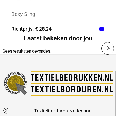
Boxy Sling
Richtprijs: € 28,24
Laatst bekeken door jou
Minimale afname: 6
Merk: XD Design
Geen resultaten gevonden.
Textielborduren Nederland.