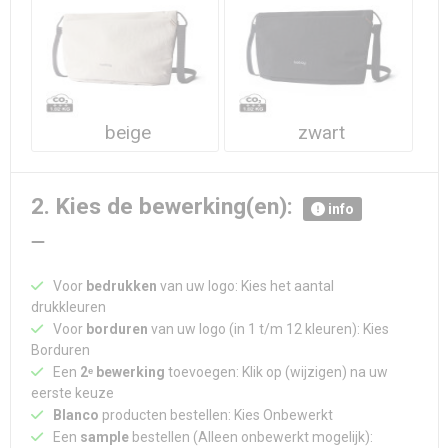
Waterdichte tassen
Haarbanden & Polsbandjes
Accessoires voor Headwear
beige
zwart
2. Kies de bewerking(en):
info
Voor
bedrukken
van uw logo: Kies het aantal
drukkleuren
Voor
borduren
van uw logo (in 1 t/m 12 kleuren): Kies
Borduren
Een
2ᵉ bewerking
toevoegen: Klik op (wijzigen) na uw
eerste keuze
Blanco
producten bestellen: Kies Onbewerkt
Een
sample
bestellen (Alleen onbewerkt mogelijk):