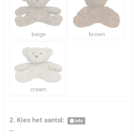
Waterdichte tassen
Haarbanden & Polsbandjes
Accessoires voor Headwear
beige
brown
cream
2. Kies het aantal:
info