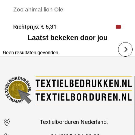
Zoo animal lion Ole
Richtprijs: € 6,31
Laatst bekeken door jou
Minimale afname: 25
Merk: mbw
Geen resultaten gevonden.
Textielborduren Nederland.