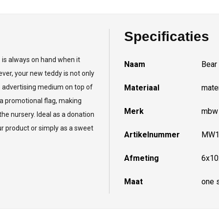
Specificaties
o is always on hand when it
Naam
Bear
ver, your new teddy is not only
le advertising medium on top of
Materiaal
mater
 a promotional flag, making
Merk
mbw
he nursery. Ideal as a donation
our product or simply as a sweet
Artikelnummer
MW1
Afmeting
6x10
Maat
one 