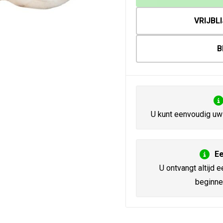
VRIJBL
B
U kunt eenvoudig uw 
Ee
U ontvangt altijd e
beginne