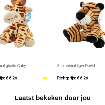
mal giraffe Gaby
Zoo animal tiger David
js: € 6,26
Richtprijs: € 6,26
male afname: 25
Minimale afname: 25
: mbw
Merk: mbw
Laatst bekeken door jou