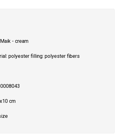
 Maik - cream
ial: polyester filling: polyester fibers
0008043
x10 cm
size