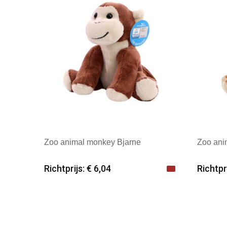
Zoo animal monkey Bjarne
Zoo ani
Richtprijs: € 6,04
Richtpri
Minimale afname: 25
Mini
Merk: mbw
Merk