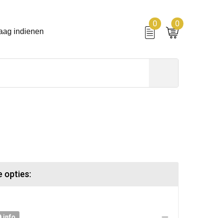
0
0
aag indienen
 opties:
info