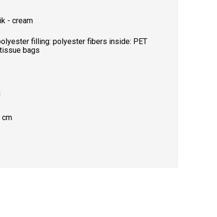
ik - cream
polyester filling: polyester fibers inside: PET
 tissue bags
1
 cm