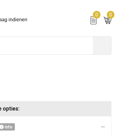
0
0
aag indienen
 opties:
info