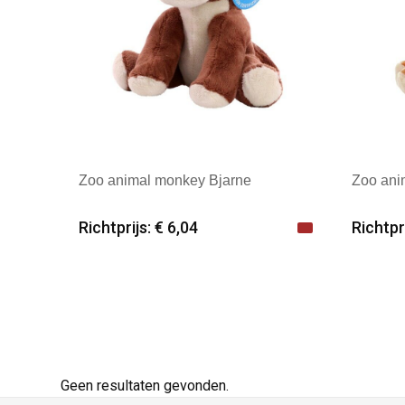
Zoo animal monkey Bjarne
Zoo ani
Richtprijs: € 6,04
Richtpri
Minimale afname: 25
Mini
Merk: mbw
Merk
Geen resultaten gevonden.