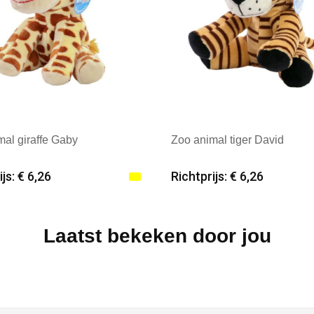
mal giraffe Gaby
Zoo animal tiger David
js: € 6,26
Richtprijs: € 6,26
male afname: 25
Minimale afname: 25
: mbw
Merk: mbw
Laatst bekeken door jou