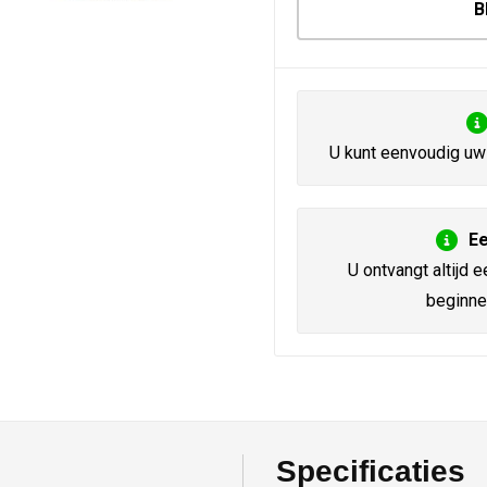
B
U kunt eenvoudig uw 
Ee
U ontvangt altijd e
beginne
Specificaties