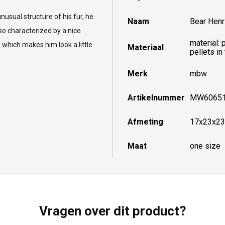
nusual structure of his fur, he
Naam
Bear Henr
lso characterized by a nice
material: 
 which makes him look a little
Materiaal
pellets in
Merk
mbw
Artikelnummer
MW6065
Afmeting
17x23x23
Maat
one size
Vragen over dit product?