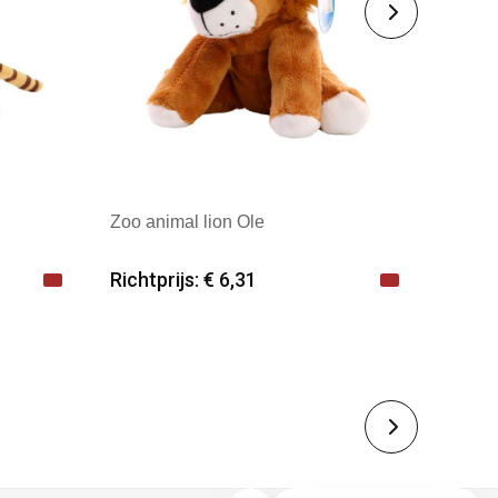
Zoo animal lion Ole
Richtprijs: € 6,31
Minimale afname: 25
Merk: mbw