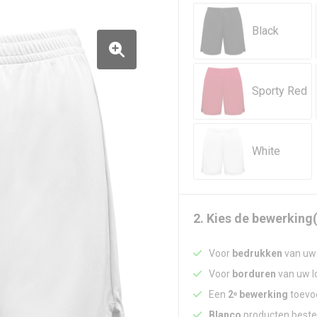
Black
Sporty Red
White
2. Kies de bewerking(
Voor
bedrukken
van uw 
Voor
borduren
van uw lo
Een
2ᵉ bewerking
toevoe
Blanco
producten beste