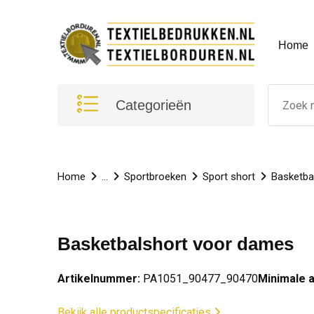
Home
Categorieën
Home
...
Sportbroeken
Sport short
Basketba
Basketbalshort voor dames
Artikelnummer:
PA1051_90477_90470
Minimale 
Bekijk alle productspecificaties