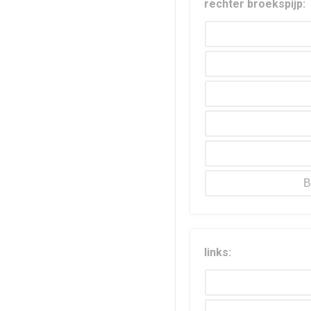
rechter broekspijp:
B
links: