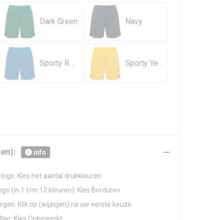
Dark Green
Navy
Sporty Royal Blue
Sporty Yellow
en):
info
logo: Kies het aantal drukkleuren
go (in 1 t/m 12 kleuren): Kies Borduren
gen: Klik op (wijzigen) na uw eerste keuze
llen: Kies Onbewerkt