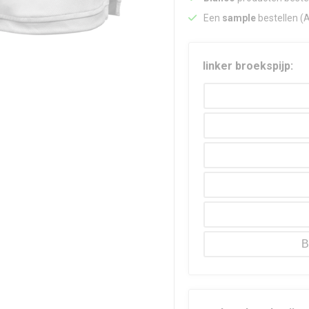
Een
sample
bestellen (
linker broekspijp:
B