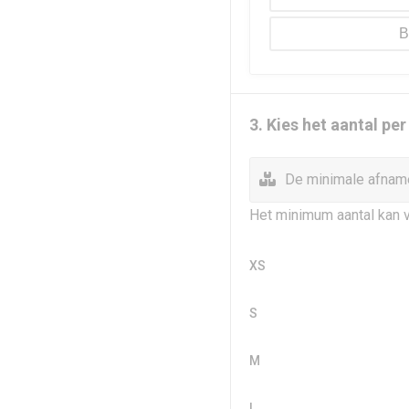
B
3. Kies het aantal pe
De minimale afname
Het minimum aantal kan v
XS
S
M
L