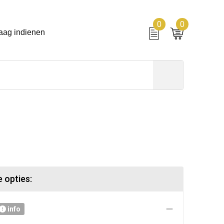
0
0
aag indienen
 opties:
info