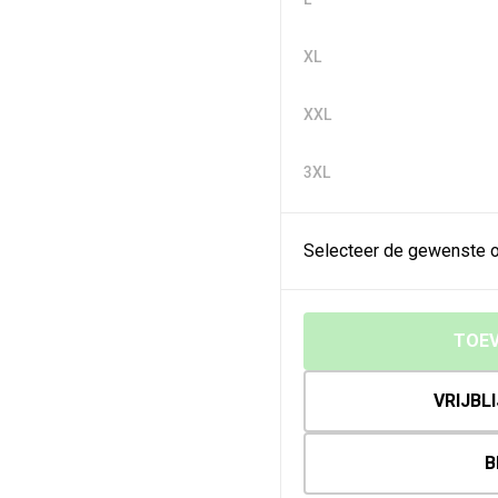
XL
XXL
3XL
Selecteer de gewenste o
TOEV
VRIJBL
B