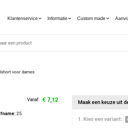
Klantenservice
Informatie
Custom made
Aanvr
lshort voor dames
€ 7,12
Vanaf:
Maak een keuze uit de
afname:
25
1. Kies een variant: