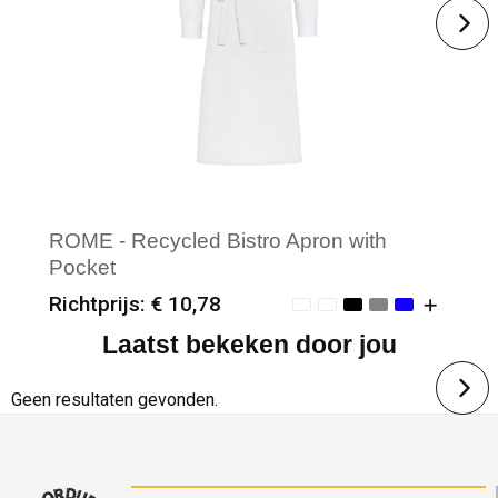
ROME - Recycled Bistro Apron with
Pocket
Richtprijs: € 10,78
Laatst bekeken door jou
Minimale afname: 25
Merk: SG Accessories - BISTRO
Geen resultaten gevonden.