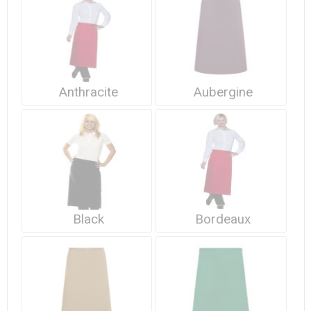
Waterdichte tassen
Haarbanden & Polsbandjes
Accessoires voor Headwear
Anthracite
Aubergine
Black
Bordeaux