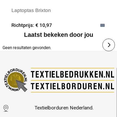
Laptoptas Brixton
Richtprijs: € 10,97
Laatst bekeken door jou
Minimale afname: 12
Merk: Textielborduren Nederland
Geen resultaten gevonden.
Textielborduren Nederland.