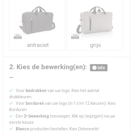
Waterdichte tassen
Haarbanden & Polsbandjes
Accessoires voor Headwear
antraciet
grijs
2. Kies de bewerking(en):
info
Voor
bedrukken
van uw logo: Kies het aantal
drukkleuren
Voor
borduren
van uw logo (in 1 t/m 12 kleuren): Kies
Borduren
Een
2ᵉ bewerking
toevoegen: Klik op (wijzigen) na uw
eerste keuze
Blanco
producten bestellen: Kies Onbewerkt