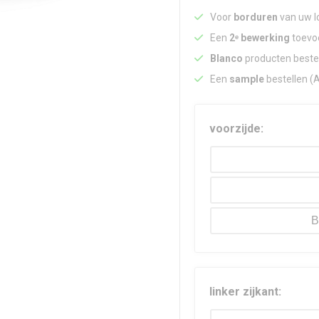
Voor
borduren
van uw lo
Een
2ᵉ bewerking
toevoe
Blanco
producten beste
Een
sample
bestellen (
voorzijde:
B
linker zijkant: