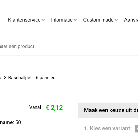
Klantenservice
Informatie
Custom made
Aanvr
s
Baseballpet - 6 panelen
€ 2,12
Vanaf:
Maak een keuze uit de
fname:
50
1. Kies een variant: