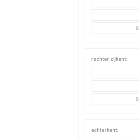
B
rechter zijkant:
B
achterkant: