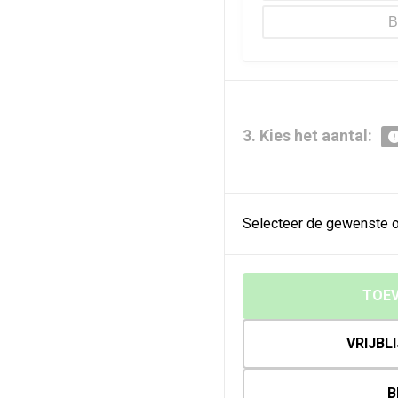
B
3. Kies het aantal:
Selecteer de gewenste o
TOEV
VRIJBL
B