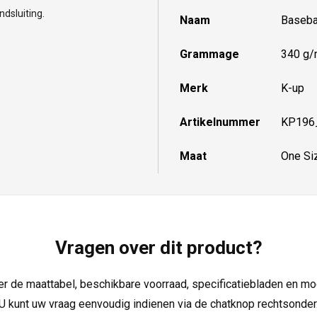
dsluiting.
Naam
Basebal
Grammage
340 g/
Merk
K-up
Artikelnummer
KP196
Maat
One Si
Vragen over dit product?
over de maattabel, beschikbare voorraad, specificatiebladen en m
U kunt uw vraag eenvoudig indienen via de chatknop rechtsonder