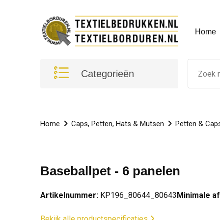
Home
Categorieën
Home
Caps, Petten, Hats & Mutsen
Petten & Cap
Baseballpet - 6 panelen
Artikelnummer:
KP196_80644_80643
Minimale a
Bekijk alle productspecificaties