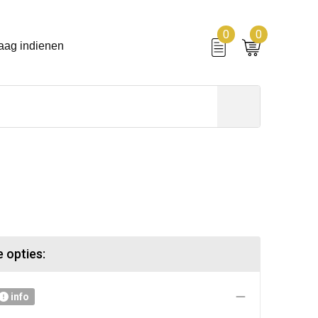
0
0
aag indienen
 opties:
info