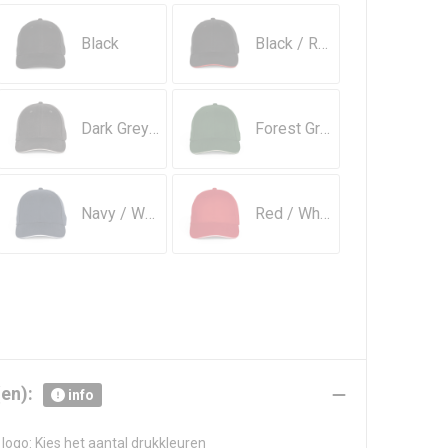
Black
Black / Red
Dark Grey / Light Grey
Forest Green / Beige
Navy / White
Red / White
en):
info
logo: Kies het aantal drukkleuren