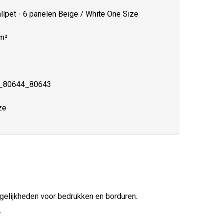
lpet - 6 panelen Beige / White One Size
m²
_80644_80643
ze
ogelijkheden voor bedrukken en borduren.
.