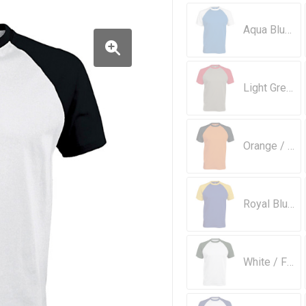
Aqua Blue / White
Light Grey / Red
Orange / Black
Royal Blue / Yellow
White / Forest Green