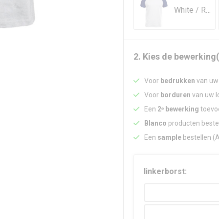
White / Royal Blue
2. Kies de bewerking(
Voor
bedrukken
van uw 
Voor
borduren
van uw lo
Een
2ᵉ bewerking
toevoe
Blanco
producten beste
Een
sample
bestellen (
linkerborst: