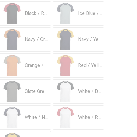
Black / Red
Ice Blue / Denim
Navy / Orange
Navy / Yellow
Orange / Light Grey
Red / Yellow
Slate Grey / Black
White / Black
White / Navy
White / Red