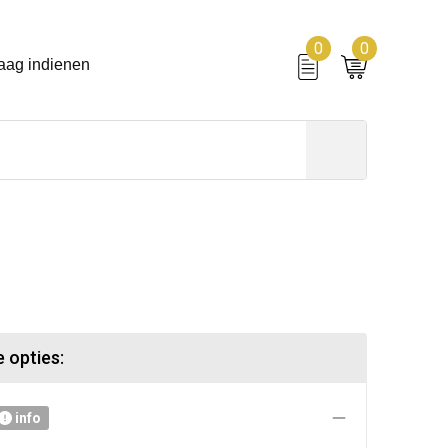
0
0
aag indienen
 opties:
info