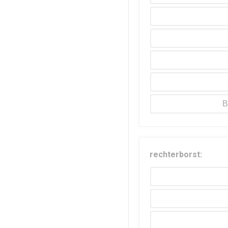
B
rechterborst: