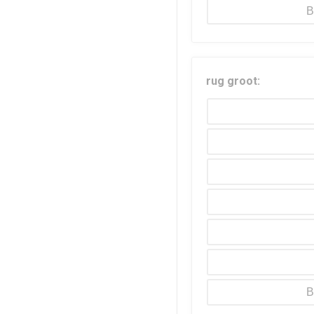
B
rug groot:
B