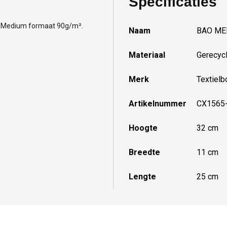
Specificaties
). Medium formaat 90g/m².
Naam
BAO MED
Materiaal
Gerecyc
Merk
Textielb
Artikelnummer
CX1565
Hoogte
32 cm
Breedte
11 cm
Lengte
25 cm