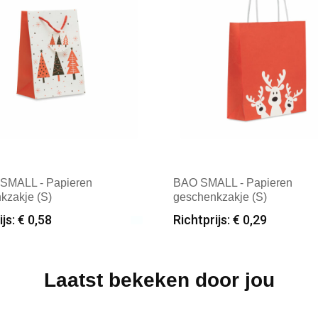
SMALL - Papieren
BAO SMALL - Papieren
kzakje (S)
geschenkzakje (S)
js: € 0,58
Richtprijs: € 0,29
male afname: 100
Minimale afname: 100
: Textielborduren Nederland
Merk: Textielborduren Nede
Laatst bekeken door jou