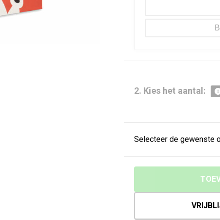
B
2. Kies het aantal:
Selecteer de gewenste o
TOEV
VRIJBL