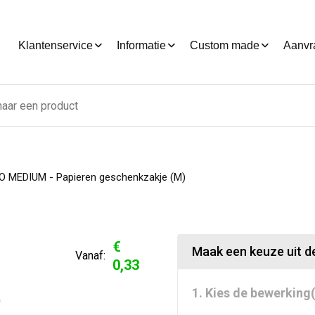
Klantenservice
Informatie
Custom made
Aanvr
O MEDIUM - Papieren geschenkzakje (M)
€
Maak een keuze uit de
Vanaf:
0,33
1. Kies de bewerking(
0