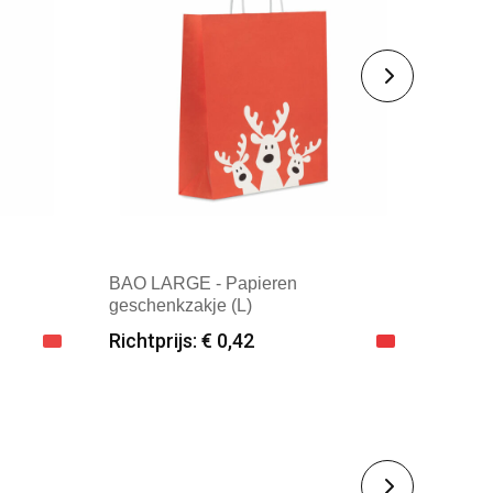
BAO LARGE - Papieren
geschenkzakje (L)
Richtprijs: € 0,42
Minimale afname: 100
rland
Merk: Textielborduren Nederland