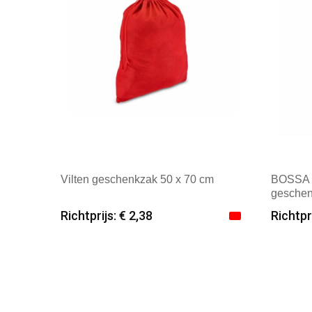
Vilten geschenkzak 50 x 70 cm
BOSSA 
geschen
Richtprijs: € 2,38
Richtpri
Minimale afname: 25
Mini
Merk: Textielborduren Nederland
Merk