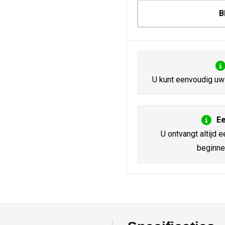
B
U kunt eenvoudig uw 
Ee
U ontvangt altijd e
beginne