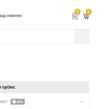
0
0
aag indienen
 opties:
en):
info