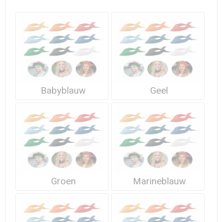
Waterdichte tassen
Haarbanden & Polsbandjes
Accessoires voor Headwear
Babyblauw
Geel
Groen
Marineblauw