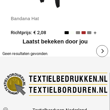
Bandana Hat
Richtprijs: € 2,08
Laatst bekeken door jou
Minimale afname: 50
Merk: Daiber
Geen resultaten gevonden.