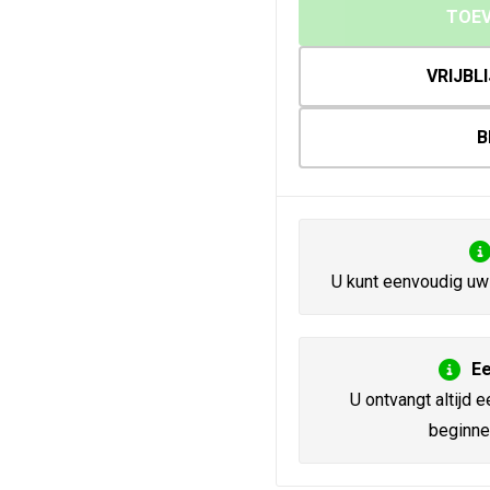
TOEV
VRIJBL
B
U kunt eenvoudig uw 
Ee
U ontvangt altijd e
beginne