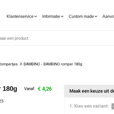
Klantenservice
Informatie
Custom made
Aanvr
Rompertjes
BAMBINO - BAMBINO romper 180g
 180g
€ 4,26
Vanaf:
Maak een keuze uit de
25
1. Kies een variant: