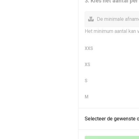
3. Kies het aantal pe
De minimale afname
Het minimum aantal kan v
XXS
XS
S
M
Selecteer de gewenste o