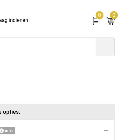
0
0
aag indienen
 opties:
info