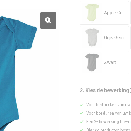
Apple Green
Grijs Gemeleerd
Zwart
2. Kies de bewerking(
Voor
bedrukken
van uw 
Voor
borduren
van uw lo
Een
2ᵉ bewerking
toevoe
Blanco
producten beste