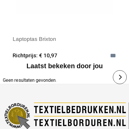
Laptoptas Brixton
Richtprijs: € 10,97
Laatst bekeken door jou
Minimale afname: 12
Merk: Textielborduren Nederland
Geen resultaten gevonden.