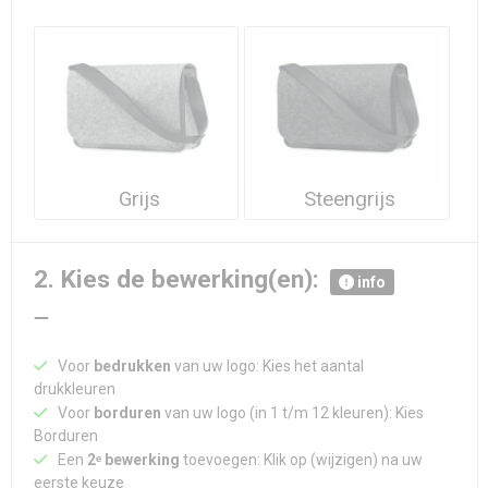
Waterdichte tassen
Haarbanden & Polsbandjes
Accessoires voor Headwear
Grijs
Steengrijs
2. Kies de bewerking(en):
info
Voor
bedrukken
van uw logo: Kies het aantal
drukkleuren
Voor
borduren
van uw logo (in 1 t/m 12 kleuren): Kies
Borduren
Een
2ᵉ bewerking
toevoegen: Klik op (wijzigen) na uw
eerste keuze