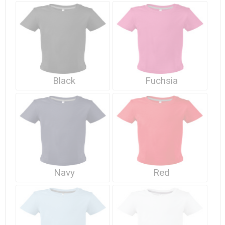
Waterdichte tassen
Haarbanden & Polsbandjes
Accessoires voor Headwear
Black
Fuchsia
Navy
Red