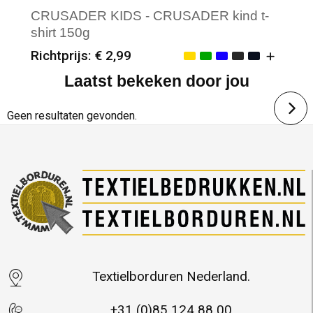
CRUSADER KIDS - CRUSADER kind t-
shirt 150g
Richtprijs: € 2,99
Laatst bekeken door jou
Minimale afname: 25
Merk: Sol's
Geen resultaten gevonden.
Textielborduren Nederland.
+31 (0)85 124 88 00