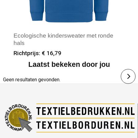
Ecologische kindersweater met ronde
hals
Richtprijs: € 16,79
Laatst bekeken door jou
Minimale afname: 12
Merk: Native Spirit
Geen resultaten gevonden.