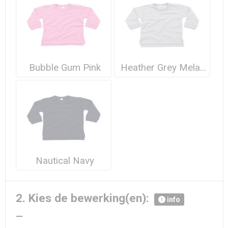
Waterdichte tassen
Haarbanden & Polsbandjes
Accessoires voor Headwear
Bubble Gum Pink
Heather Grey Melange
Nautical Navy
2. Kies de bewerking(en):
info