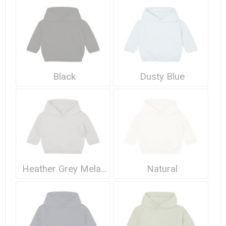
Waterdichte tassen
Haarbanden & Polsbandjes
Accessoires voor Headwear
Black
Dusty Blue
Heather Grey Melange
Natural