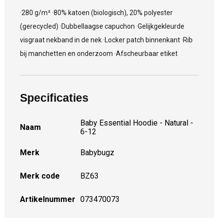
·280 g/m² ·80% katoen (biologisch), 20% polyester
(gerecycled) ·Dubbellaagse capuchon ·Gelijkgekleurde
visgraat nekband in de nek ·Locker patch binnenkant ·Rib
bij manchetten en onderzoom ·Afscheurbaar etiket
Specificaties
Baby Essential Hoodie - Natural -
Naam
6-12
Merk
Babybugz
Merk code
BZ63
Artikelnummer
073470073