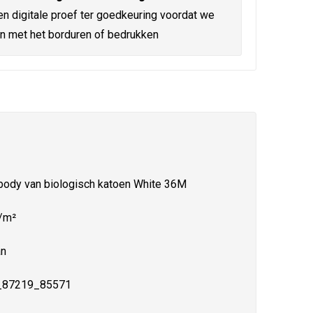
en digitale proef ter goedkeuring voordat we
n met het borduren of bedrukken
body van biologisch katoen White 36M
/m²
an
_87219_85571