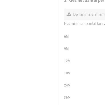
3. Kies het aantal pe
De minimale afname
Het minimum aantal kan v
6M
9M
12M
18M
24M
36M