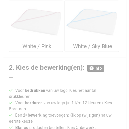
Waterdichte tassen
Haarbanden & Polsbandjes
Accessoires voor Headwear
White / Pink
White / Sky Blue
2. Kies de bewerking(en):
info
Voor
bedrukken
van uw logo: Kies het aantal
drukkleuren
Voor
borduren
van uw logo (in 1 t/m 12 kleuren): Kies
Borduren
Een
2ᵉ bewerking
toevoegen: Klik op (wijzigen) na uw
eerste keuze
Blanco
producten bestellen: Kies Onbewerkt