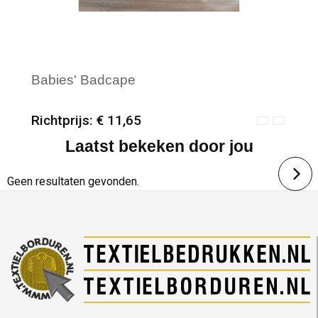
Babies' Badcape
Richtprijs: € 11,65
Laatst bekeken door jou
Minimale afname: 25
Merk: Towel City
Geen resultaten gevonden.