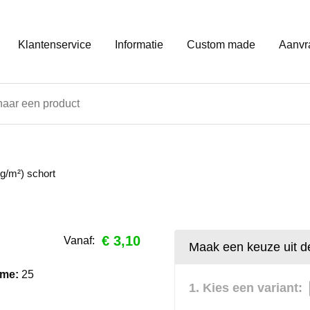
Klantenservice
Informatie
Custom made
Aanvr
 g/m²) schort
€ 3,10
Vanaf:
Maak een keuze uit de
ame:
25
1. Kies een variant: