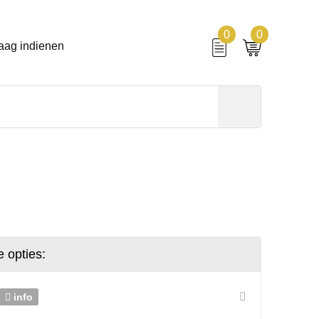
0
0
aag indienen
 opties:
info