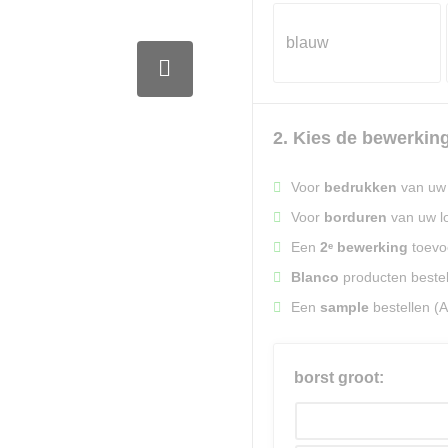
blauw
2. Kies de bewerking(
Voor
bedrukken
van uw 
Voor
borduren
van uw lo
Een
2ᵉ bewerking
toevoe
Blanco
producten beste
Een
sample
bestellen (
borst groot: