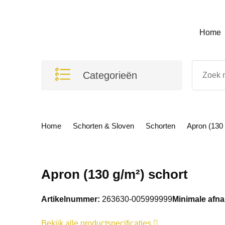
Home
Categorieën
Home
Schorten & Sloven
Schorten
Apron (130
Apron (130 g/m²) schort
Artikelnummer:
263630-005999999
Minimale afn
Bekijk alle productspecificaties