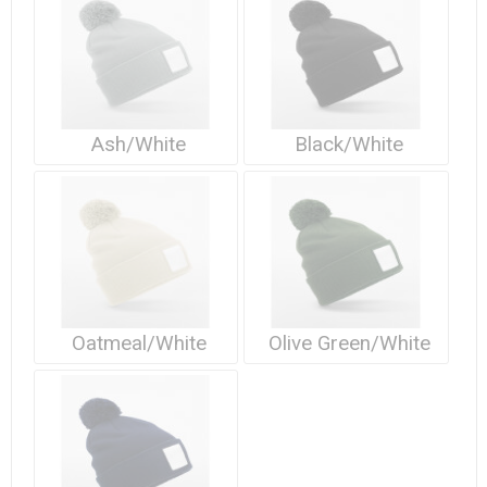
Waterdichte tassen
Haarbanden & Polsbandjes
Accessoires voor Headwear
Ash/White
Black/White
Oatmeal/White
Olive Green/White