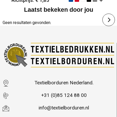
Richtprijs: € 1,85
Laatst bekeken door jou
Minimale afname: 100
Merk: Textielborduren Nederland
Geen resultaten gevonden.
Textielborduren Nederland.
+31 (0)85 124 88 00
info@textielborduren.nl